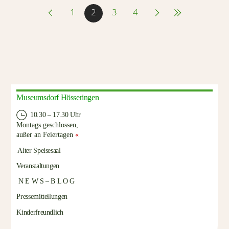
1
2
3
4
Museumsdorf Hösseringen
10.30 – 17.30 Uhr
Montags geschlossen,
außer an Feiertagen
«
Alter Speisesaal
Veranstaltungen
N E W S – B L O G
Pressemitteilungen
Kinderfreundlich