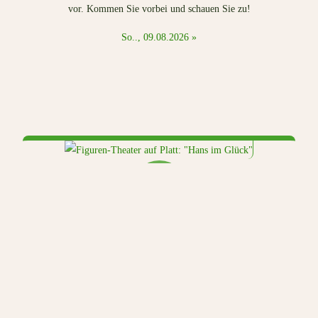
vor. Kommen Sie vorbei und schauen Sie zu!
So.., 09.08.2026 »
Back
To
Top
16
AUG.
2026
Figuren-Theater auf Platt: "Hans im Glück"
„Hans int Glück“: Ein Figurenspiel mit plattdeutscher Sprache
vom Wicht-Theater nach dem Märchen der Brüder Grimm (für
Kinder ab 5 Jahren und Erwachsene).