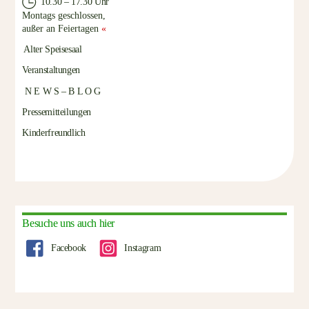
10.30 – 17.30 Uhr
Montags geschlossen,
außer an Feiertagen
«
Alter Speisesaal
Veranstaltungen
N E W S – B L O G
Pressemitteilungen
Kinderfreundlich
Besuche uns auch hier
Facebook
Instagram