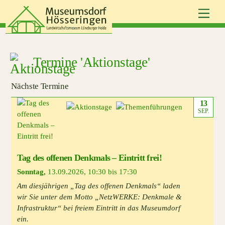
Skip
Men
to
content
Termine 'Aktionstage'
Nächste Termine
13
SEP.
Tag des offenen Denkmals – Eintritt frei!
Sonntag
,
13.09.2026
,
10:30 bis 17:30
Am diesjährigen „Tag des offenen Denkmals“ laden
wir Sie unter dem Motto „NetzWERKE: Denkmale &
Infrastruktur“ bei freiem Eintritt in das Museumdorf
ein.