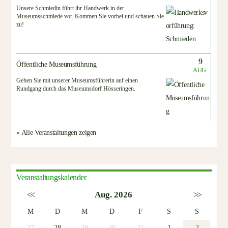
Unsere Schmiedin führt ihr Handwerk in der
Museumsschmiede vor. Kommen Sie vorbei und schauen Sie
zu!
9
Öffentliche Museumsführung
AUG.
Gehen Sie mit unserer Museumsführerin auf einen
Rundgang durch das Museumsdorf Hösseringen.
» Alle Veranstaltungen zeigen
Veranstaltungskalender
<<
Aug. 2026
>>
M
D
M
D
F
S
S
27
28
29
30
31
1
2