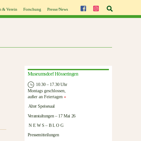
Suche
 & Verein
Forschung
Presse/News
Museumsdorf Hösseringen
10.30 – 17.30 Uhr
Montags geschlossen,
außer an Feiertagen
«
Alter Speisesaal
Veranstaltungen – 17 Mai 26
N E W S – B L O G
Pressemitteilungen