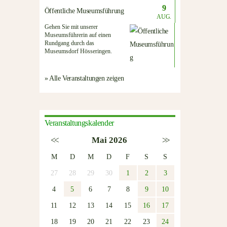
9
Öffentliche Museumsführung
AUG.
Gehen Sie mit unserer
Museumsführerin auf einen
Rundgang durch das
Museumsdorf Hösseringen.
» Alle Veranstaltungen zeigen
Veranstaltungskalender
<<
Mai 2026
>>
M
D
M
D
F
S
S
27
28
29
30
1
2
3
4
5
6
7
8
9
10
11
12
13
14
15
16
17
18
19
20
21
22
23
24