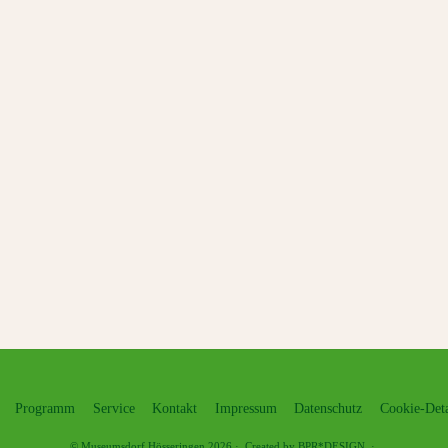
Programm
Service
Kontakt
Impressum
Datenschutz
Cookie-Deta
©
Museumsdorf Hösseringen
2026
·
Created by BPR*DESIGN
·