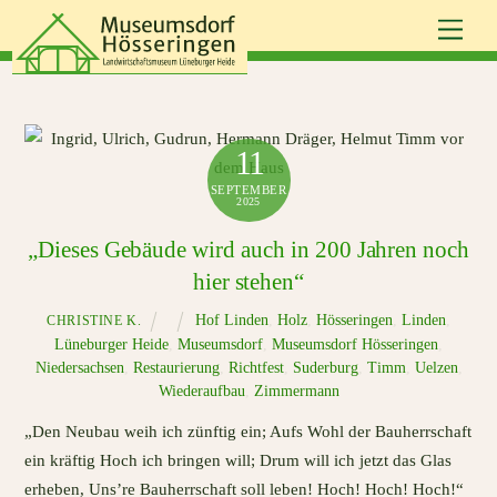
Skip
Men
to
content
11
SEPTEMBER
2025
„Dieses Gebäude wird auch in 200 Jahren noch
hier stehen“
Hof Linden
,
Holz
,
Hösseringen
,
Linden
,
CHRISTINE K.
Lüneburger Heide
,
Museumsdorf
,
Museumsdorf Hösseringen
,
Niedersachsen
,
Restaurierung
,
Richtfest
,
Suderburg
,
Timm
,
Uelzen
,
Wiederaufbau
,
Zimmermann
„Den Neubau weih ich zünftig ein; Aufs Wohl der Bauherrschaft
ein kräftig Hoch ich bringen will; Drum will ich jetzt das Glas
erheben, Uns’re Bauherrschaft soll leben! Hoch! Hoch! Hoch!“