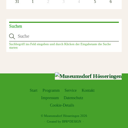
31
1
2
3
4
5
6
Suchen
Start
Programm
Service
Kontakt
Impressum
Datenschutz
Cookie-Details
©
Museumsdorf Hösseringen
2026
·
Created by BPR*DESIGN
·