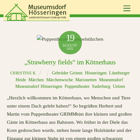
Skip
Men
to
content
19
AUGUST
2022
„Strawberry fields“ im Kötnerhaus
Gebrüder Grimm
,
Hösseringen
,
Lüneburger
CHRISTINE K.
Heide
,
Märchen
,
Märchenwoche
,
Marionetten
,
Museumsdorf
,
Museumsdorf Hösseringen
,
Puppentheater
,
Suderburg
,
Uelzen
„Herzlich willkommen im Kötnerhaus, wo Menschen und Tiere
unter einem Dach gelebt haben!“ So begrüßen Herbert und
Martin vom Puppentheater GRIMMbim ihre kleinen und großen
Gäste im Kötnerhaus aus Bahnsen. Wo früher in der Diele das
Korn gedroschen wurde, stehen heute lange Holzbänke und der
Eingang zur kleinen Stube ist von einem großen schwarzen