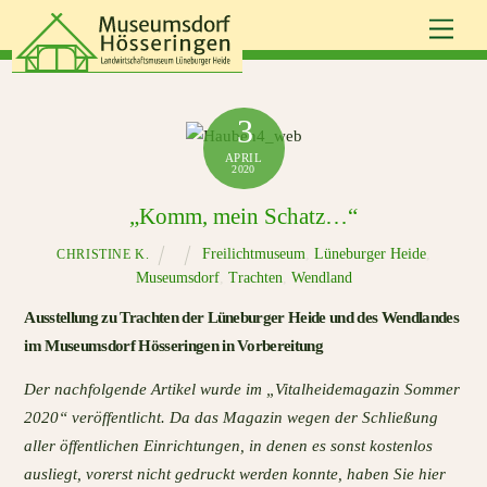
Skip
Men
to
content
3
APRIL
2020
„Komm, mein Schatz…“
Freilichtmuseum
,
Lüneburger Heide
,
CHRISTINE K.
Museumsdorf
,
Trachten
,
Wendland
Ausstellung zu Trachten der Lüneburger Heide und des Wendlandes
im Museumsdorf Hösseringen in Vorbereitung
Der nachfolgende Artikel wurde im „Vitalheidemagazin Sommer
2020“ veröffentlicht. Da das Magazin wegen der Schließung
aller öffentlichen Einrichtungen, in denen es sonst kostenlos
ausliegt, vorerst nicht gedruckt werden konnte, haben Sie hier