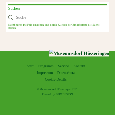
Suchen
Start
Programm
Service
Kontakt
Impressum
Datenschutz
Cookie-Details
©
Museumsdorf Hösseringen
2026
·
Created by BPR*DESIGN
·
Back
To
Top