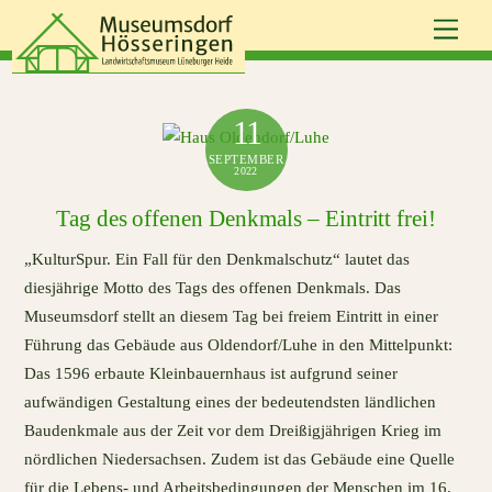
Skip
Men
to
content
11
SEPTEMBER
2022
Tag des offenen Denkmals – Eintritt frei!
„KulturSpur. Ein Fall für den Denkmalschutz“ lautet das
diesjährige Motto des Tags des offenen Denkmals. Das
Museumsdorf stellt an diesem Tag bei freiem Eintritt in einer
Führung das Gebäude aus Oldendorf/Luhe in den Mittelpunkt:
Das 1596 erbaute Kleinbauernhaus ist aufgrund seiner
aufwändigen Gestaltung eines der bedeutendsten ländlichen
Baudenkmale aus der Zeit vor dem Dreißigjährigen Krieg im
nördlichen Niedersachsen. Zudem ist das Gebäude eine Quelle
für die Lebens- und Arbeitsbedingungen der Menschen im 16.