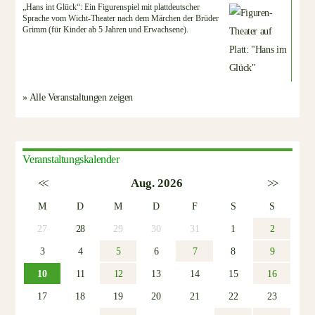
„Hans int Glück“: Ein Figurenspiel mit plattdeutscher
Sprache vom Wicht-Theater nach dem Märchen der Brüder
Grimm (für Kinder ab 5 Jahren und Erwachsene).
» Alle Veranstaltungen zeigen
Veranstaltungskalender
<<
Aug. 2026
>>
M
D
M
D
F
S
S
27
28
29
30
31
1
2
3
4
5
6
7
8
9
10
11
12
13
14
15
16
17
18
19
20
21
22
23