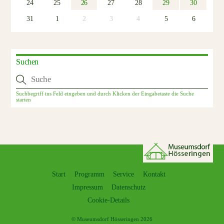
24
25
26
27
28
29
30
31
1
2
3
4
5
6
Suchen
Start
Programm
Service
Kontakt
Impressum
Datenschutz
Cookie-Details
©
Museumsdorf Hösseringen
2026