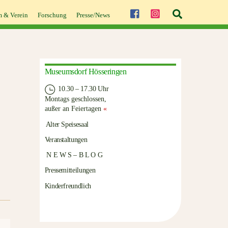
Suche
 & Verein
Forschung
Presse/News
Museumsdorf Hösseringen
10.30 – 17.30 Uhr
Montags geschlossen,
außer an Feiertagen
«
Alter Speisesaal
Veranstaltungen
N E W S – B L O G
Pressemitteilungen
Kinderfreundlich