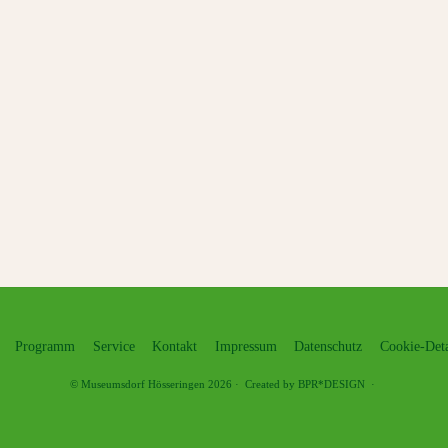
Programm
Service
Kontakt
Impressum
Datenschutz
Cookie-Deta
©
Museumsdorf Hösseringen
2026
·
Created by BPR*DESIGN
·