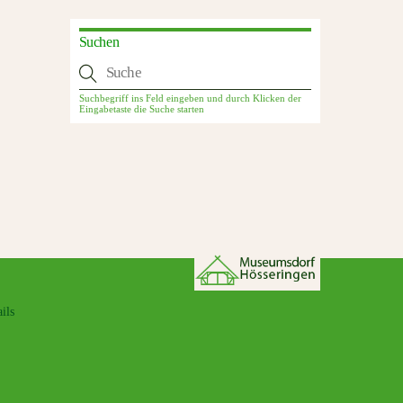
Suchen
ils
Back
To