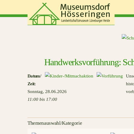
Skip
to
content
Handwerksvorführung: Sch
Datum
/
Uns
Zeit
:
his
Sonntag
,
28.06.2026
vor
11:00 bis 17:00
Themenauswahl/Kategorie