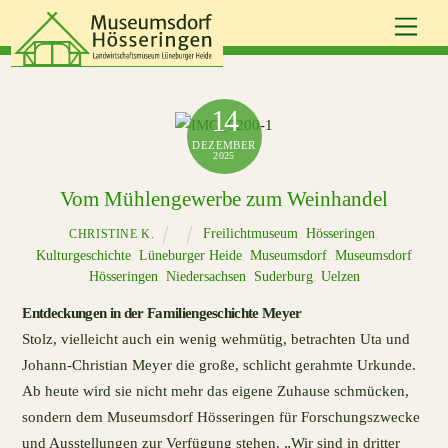
Skip
Men
to
content
14
DEZEMBER
2025
Vom Mühlengewerbe zum Weinhandel
Freilichtmuseum
,
Hösseringen
,
CHRISTINE K.
Kulturgeschichte
,
Lüneburger Heide
,
Museumsdorf
,
Museumsdorf
Hösseringen
,
Niedersachsen
,
Suderburg
,
Uelzen
Entdeckungen in der Familiengeschichte Meyer
Stolz, vielleicht auch ein wenig wehmütig, betrachten Uta und
Johann-Christian Meyer die große, schlicht gerahmte Urkunde.
Ab heute wird sie nicht mehr das eigene Zuhause schmücken,
sondern dem Museumsdorf Hösseringen für Forschungszwecke
und Ausstellungen zur Verfügung stehen. „Wir sind in dritter