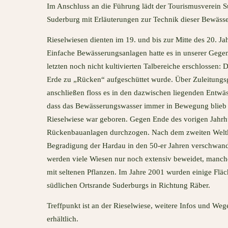
Im Anschluss an die Führung lädt der Tourismusverein S
Suderburg mit Erläuterungen zur Technik dieser Bewässe
Rieselwiesen dienten im 19. und bis zur Mitte des 20. 
Einfache Bewässerungsanlagen hatte es in unserer Gegen
letzten noch nicht kultivierten Talbereiche erschlossen
Erde zu „Rücken“ aufgeschüttet wurde. Über Zuleitungs
anschließen floss es in den dazwischen liegenden Entwäs
dass das Bewässerungswasser immer in Bewegung blieb un
Rieselwiese war geboren. Gegen Ende des vorigen Jahrh
Rückenbauanlagen durchzogen. Nach dem zweiten Weltkri
Begradigung der Hardau in den 50-er Jahren verschwand
werden viele Wiesen nur noch extensiv beweidet, manche
mit seltenen Pflanzen. Im Jahre 2001 wurden einige Fläc
südlichen Ortsrande Suderburgs in Richtung Räber.
Treffpunkt ist an der Rieselwiese, weitere Infos und We
erhältlich.