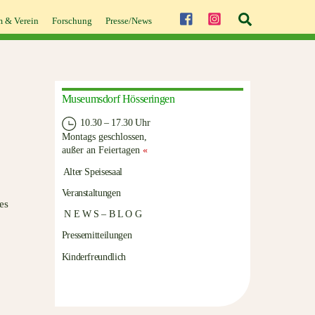
Suche
 & Verein
Forschung
Presse/News
Museumsdorf Hösseringen
10.30 – 17.30 Uhr
Montags geschlossen,
außer an Feiertagen
«
Alter Speisesaal
Veranstaltungen
es
N E W S – B L O G
Pressemitteilungen
Kinderfreundlich