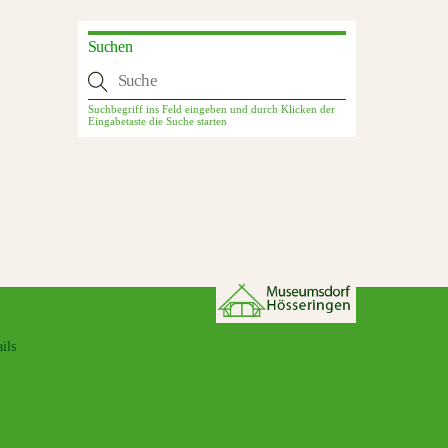
Suchen
ils
Back
To