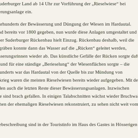
uderburger Land ab 14 Uhr zur Vorführung der „Rieselwiese“ bei
rungsanlage ein.
Jahrhunderts der Bewässerung und Düngung der Wiesen im Hardautal.
d bereits vor 1800 gegeben, nun wurde diese Anlagen umgestaltet und 
: Der Suderburger Rückenbau hielt Einzug. Rückenbau deshalb, weil die
gräben konnte dann das Wasser auf die „Rücken“ geleitet werden,
serungsrinnen wieder ab. Das künstliche Gefälle der Rücken sorgte daf
d für eine ständige „Berieselung“ der Wiesenflächen sorgte – die
underts war das Hardautal von der Quelle bis zur Mündung von
eg waren die meisten Rieselwiesen bereits wieder aufgegeben. Mit de
en auch die letzten Reste dieser Bewässerungsanlagen. Inzwischen
 sind brach gefallen. In einigen Talabschnitten wächst wieder Bruchwa
hen der ehemaligen Rieselwiesen rekonstruiert, zu sehen nicht weit vo
gebeschreibung sind in der Touristinfo im Haus des Gastes in Hösserigen