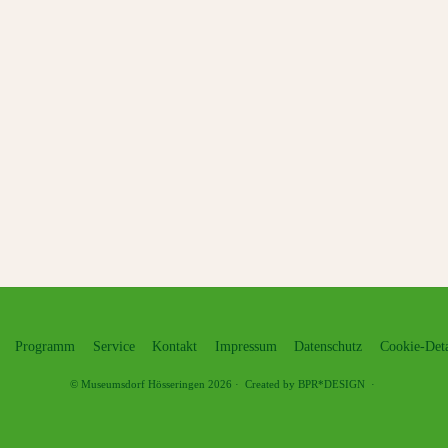
Programm
Service
Kontakt
Impressum
Datenschutz
Cookie-Deta
©
Museumsdorf Hösseringen
2026
·
Created by BPR*DESIGN
·