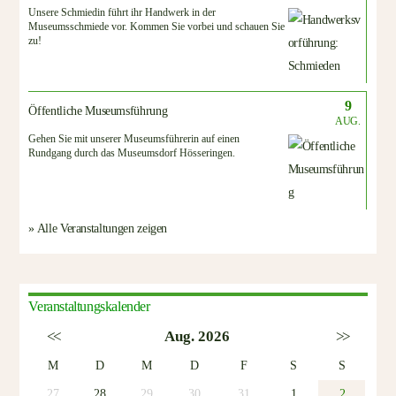
Unsere Schmiedin führt ihr Handwerk in der
Museumsschmiede vor. Kommen Sie vorbei und schauen Sie
zu!
9
Öffentliche Museumsführung
AUG.
Gehen Sie mit unserer Museumsführerin auf einen
Rundgang durch das Museumsdorf Hösseringen.
» Alle Veranstaltungen zeigen
Veranstaltungskalender
<<
Aug. 2026
>>
M
D
M
D
F
S
S
27
28
29
30
31
1
2