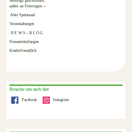
Montags geschlossen,
außer an Feiertagen
«
Alter Speisesaal
Veranstaltungen
N E W S – B L O G
Pressemitteilungen
Kinderfreundlich
Besuche uns auch hier
Facebook
Instagram