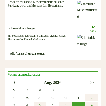
Gehen Sie mit unserer Museumsführerin auf einen
Rundgang durch das Museumsdorf Hösseringen.
12
Schmiedekurs: Ringe
AUG.
Ein besonderer Kurs zum Schmieden eigener Ringe,
Eheringe oder Freundschaftsringe.
» Alle Veranstaltungen zeigen
Veranstaltungskalender
<<
Aug. 2026
>>
M
D
M
D
F
S
S
27
28
29
30
31
1
2
3
4
5
6
7
8
9