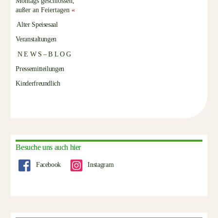
Montags geschlossen,
außer an Feiertagen
«
Alter Speisesaal
Veranstaltungen
N E W S – B L O G
Pressemitteilungen
Kinderfreundlich
Besuche uns auch hier
Facebook
Instagram