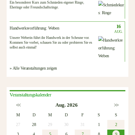
Ein besonderer Kurs zum Schmieden eigener Ringe,
Eheringe oder Freundschaftsringe.
16
Handwerksvorführung: Weben
AUG.
Unsere Weberin führt ihr Handwerk in der Scheune vor.
Kommen Sie vorbei, schauen Sie zu oder probieren Sie es
selbst auch einmal!
» Alle Veranstaltungen zeigen
Veranstaltungskalender
<<
Aug. 2026
>>
M
D
M
D
F
S
S
27
28
29
30
31
1
2
3
4
5
6
7
8
9