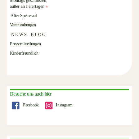
Montags geschlossen,
außer an Feiertagen
«
Alter Speisesaal
Veranstaltungen
N E W S – B L O G
Pressemitteilungen
Kinderfreundlich
Besuche uns auch hier
Facebook
Instagram