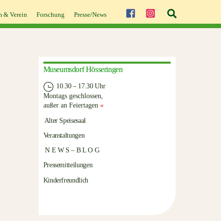
Suche
 & Verein
Forschung
Presse/News
Museumsdorf Hösseringen
10.30 – 17.30 Uhr
Montags geschlossen,
außer an Feiertagen
«
Alter Speisesaal
Veranstaltungen
N E W S – B L O G
Pressemitteilungen
Kinderfreundlich