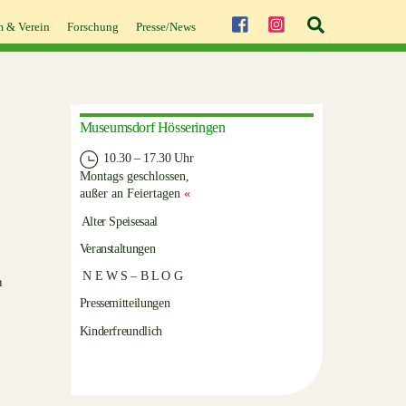
Suche
 & Verein
Forschung
Presse/News
Museumsdorf Hösseringen
10.30 – 17.30 Uhr
Montags geschlossen,
außer an Feiertagen
«
Alter Speisesaal
Veranstaltungen
N E W S – B L O G
n
Pressemitteilungen
Kinderfreundlich