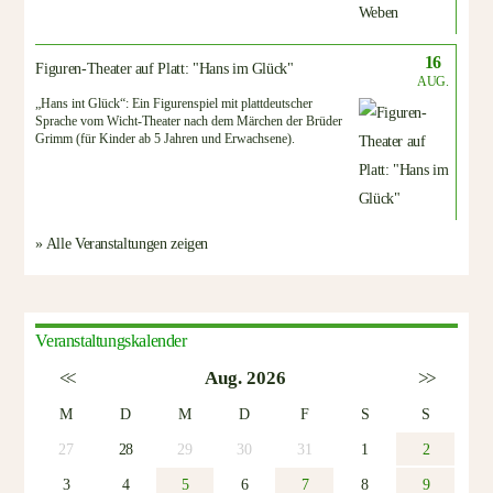
16
Figuren-Theater auf Platt: "Hans im Glück"
AUG.
„Hans int Glück“: Ein Figurenspiel mit plattdeutscher
Sprache vom Wicht-Theater nach dem Märchen der Brüder
Grimm (für Kinder ab 5 Jahren und Erwachsene).
» Alle Veranstaltungen zeigen
Veranstaltungskalender
<<
Aug. 2026
>>
M
D
M
D
F
S
S
27
28
29
30
31
1
2
3
4
5
6
7
8
9