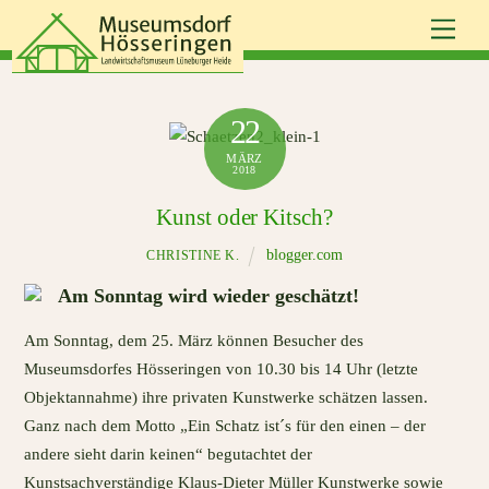
Skip
Men
to
content
22
MÄRZ
2018
Kunst oder Kitsch?
blogger.com
CHRISTINE K.
Am Sonntag wird wieder geschätzt!
Am Sonntag, dem 25. März können Besucher des
Museumsdorfes Hösseringen von 10.30 bis 14 Uhr (letzte
Objektannahme) ihre privaten Kunstwerke schätzen lassen.
Ganz nach dem Motto „Ein Schatz ist´s für den einen – der
andere sieht darin keinen“ begutachtet der
Kunstsachverständige Klaus-Dieter Müller Kunstwerke sowie