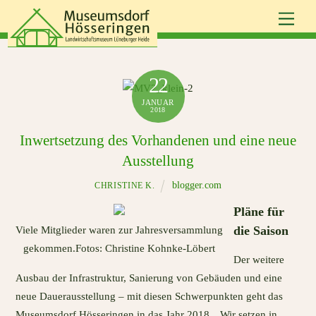
Skip
Men
to
content
22
JANUAR
2018
Inwertsetzung des Vorhandenen und eine neue
Ausstellung
blogger.com
CHRISTINE K.
Pläne für
die Saison
Viele Mitglieder waren zur Jahresversammlung
gekommen.Fotos: Christine Kohnke-Löbert
Der weitere
Ausbau der Infrastruktur, Sanierung von Gebäuden und eine
neue Dauerausstellung – mit diesen Schwerpunkten geht das
Museumsdorf Hösseringen in das Jahr 2018. „Wir setzen in