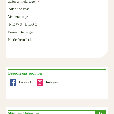
außer an Feiertagen
«
Alter Speisesaal
Veranstaltungen
N E W S – B L O G
Pressemitteilungen
Kinderfreundlich
Besuche uns auch hier
Facebook
Instagram
13
Nächster Aktionstag