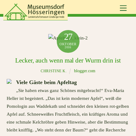
Skip
Men
to
content
27
OKTOBER
2016
Lecker, auch wenn mal der Wurm drin ist
blogger.com
CHRISTINE K.
Viele Gäste beim Apfeltag
„Sie haben etwas ganz Schönes mitgebracht!“ Eva-Maria
Heller ist begeistert. „Das ist kein moderner Apfel“, weiß die
Pomologin aus Waddekath und schneidet den kleinen rot-gelben
Apfel auf. Schneeweißes Fruchtfleisch, ein kräftiges Aroma und
eine schmale Kelchröhre geben Hinweise, aber die Bestimmung
bleibt knifflig. „Wo steht denn der Baum?“ geht die Recherche