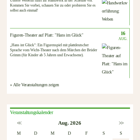
Unsere Weberin führt ihr Handwerk in der Scheune vor.
Kommen Sie vorbei, schauen Sie zu oder probieren Sie es
selbst auch einmal!
16
Figuren-Theater auf Platt: "Hans im Glück"
AUG.
„Hans int Glück“: Ein Figurenspiel mit plattdeutscher
Sprache vom Wicht-Theater nach dem Märchen der Brüder
Grimm (für Kinder ab 5 Jahren und Erwachsene).
» Alle Veranstaltungen zeigen
Veranstaltungskalender
<<
Aug. 2026
>>
M
D
M
D
F
S
S