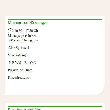
Museumsdorf Hösseringen
10.30 – 17.30 Uhr
Montags geschlossen,
außer an Feiertagen
«
Alter Speisesaal
Veranstaltungen
N E W S – B L O G
Pressemitteilungen
Kinderfreundlich
Besuche uns auch hier