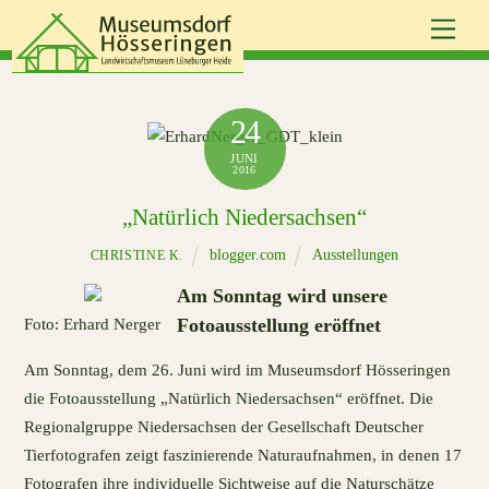
Skip
Men
to
content
24
JUNI
2016
„Natürlich Niedersachsen“
blogger.com
Ausstellungen
CHRISTINE K.
Am Sonntag wird unsere
Fotoausstellung eröffnet
Foto: Erhard Nerger
Am Sonntag, dem 26. Juni wird im Museumsdorf Hösseringen
die Fotoausstellung „Natürlich Niedersachsen“ eröffnet. Die
Regionalgruppe Niedersachsen der Gesellschaft Deutscher
Tierfotografen zeigt faszinierende Naturaufnahmen, in denen 17
Fotografen ihre individuelle Sichtweise auf die Naturschätze