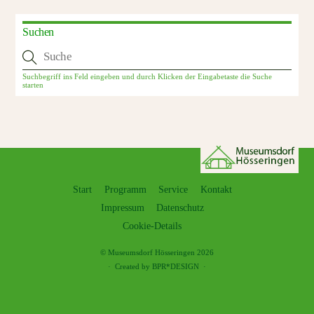
Suchen
Start
Programm
Service
Kontakt
Impressum
Datenschutz
Cookie-Details
©
Museumsdorf Hösseringen
2026
·
Created by BPR*DESIGN
·
Back
To