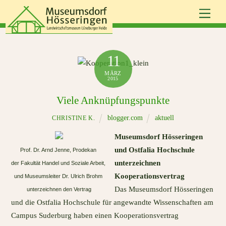
Skip
Men
to
content
11
MÄRZ
2015
Viele Anknüpfungspunkte
blogger.com
aktuell
CHRISTINE K.
Museumsdorf Hösseringen
und Ostfalia Hochschule
Prof. Dr. Arnd Jenne, Prodekan
unterzeichnen
der Fakultät Handel und Soziale Arbeit,
Kooperationsvertrag
und Museumsleiter
Dr. Ulrich Brohm
Das Museumsdorf Hösseringen
unterzeichnen den Vertrag
und die Ostfalia Hochschule für angewandte Wissenschaften am
Campus Suderburg haben einen Kooperationsvertrag