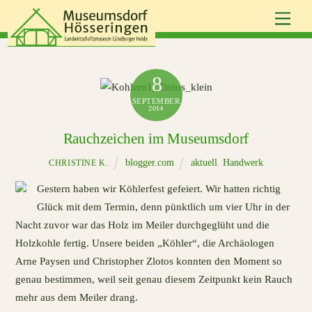
Skip
Men
to
content
8
SEPTEMBER
2014
Rauchzeichen im Museumsdorf
blogger.com
aktuell
,
Handwerk
CHRISTINE K.
Gestern haben wir Köhlerfest gefeiert. Wir hatten richtig
Glück mit dem Termin, denn pünktlich um vier Uhr in der
Nacht zuvor war das Holz im Meiler durchgeglüht und die
Holzkohle fertig. Unsere beiden „Köhler“, die Archäologen
Arne Paysen und Christopher Zlotos konnten den Moment so
genau bestimmen, weil seit genau diesem Zeitpunkt kein Rauch
mehr aus dem Meiler drang.