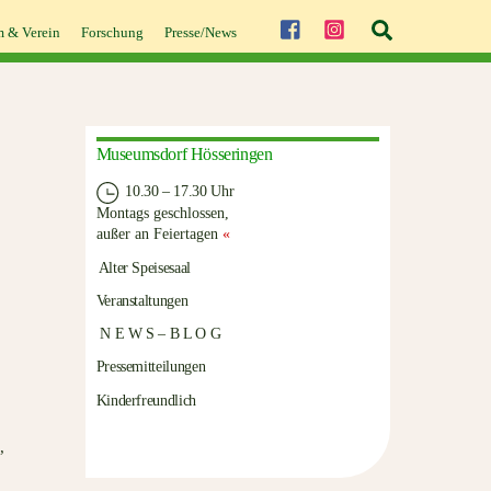
Suche
 & Verein
Forschung
Presse/News
Museumsdorf Hösseringen
10.30 – 17.30 Uhr
Montags geschlossen,
außer an Feiertagen
«
Alter Speisesaal
Veranstaltungen
N E W S – B L O G
Pressemitteilungen
Kinderfreundlich
,