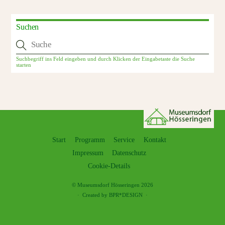
Suchen
Start
Programm
Service
Kontakt
Impressum
Datenschutz
Cookie-Details
©
Museumsdorf Hösseringen
2026
·
Created by BPR*DESIGN
·
Back
To