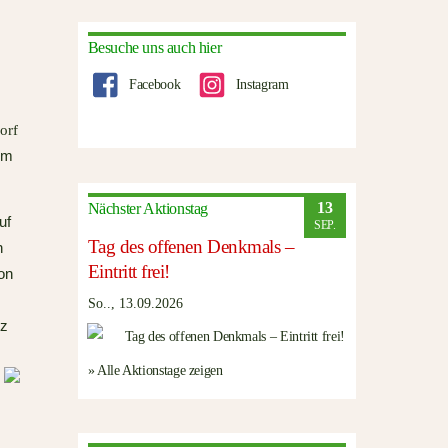
Besuche uns auch hier
Facebook
Instagram
orf
im
13
Nächster Aktionstag
uf
SEP.
Tag des offenen Denkmals –
n
Eintritt frei!
on
So.., 13.09.2026
nz
» Alle Aktionstage zeigen