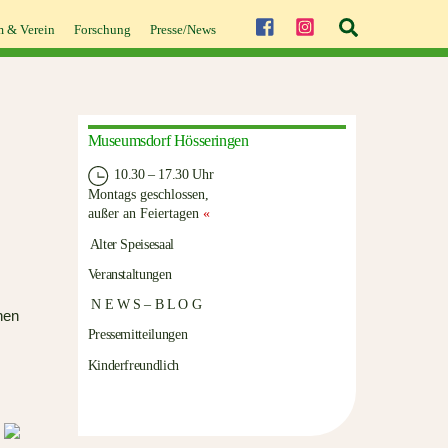
Suche
 & Verein
Forschung
Presse/News
Museumsdorf Hösseringen
10.30 – 17.30 Uhr
Montags geschlossen,
außer an Feiertagen
«
Alter Speisesaal
Veranstaltungen
N E W S – B L O G
nen
Pressemitteilungen
Kinderfreundlich