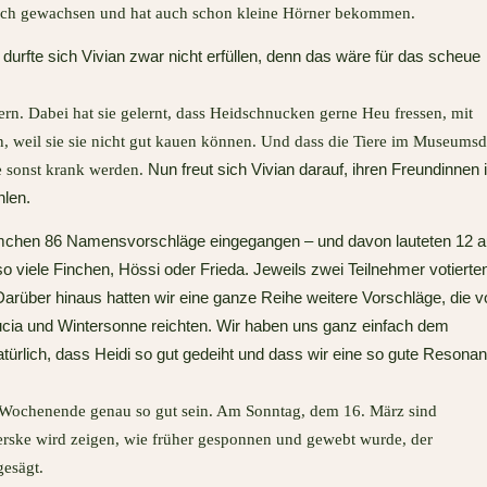
lich gewachsen und hat auch schon kleine Hörner bekommen.
durfte sich Vivian zwar nicht erfüllen, denn das wäre für das scheue
ern. Dabei hat sie gelernt, dass Heidschnucken gerne Heu fressen, mit
 weil sie sie nicht gut kauen können. Und dass die Tiere im Museumsd
Nun freut sich Vivian darauf, ihren Freundinnen 
ie sonst krank werden.
hlen.
mchen 86 Namensvorschläge eingegangen – und davon lauteten 12 a
 viele Finchen, Hössi oder Frieda. Jeweils zwei Teilnehmer votierte
 Darüber hinaus hatten wir eine ganze Reihe weitere Vorschläge, die v
Lucia und Wintersonne reichten. Wir haben uns ganz einfach dem
ürlich, dass Heidi so gut gedeiht und dass wir eine so gute Resona
Wochenende genau so gut sein. Am Sonntag, dem 16. März sind
erske wird zeigen, wie früher gesponnen und gewebt wurde, der
gesägt.