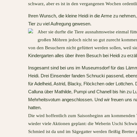
schwarz, aber es ist in den vergangenen Wochen ordent
Ihren Wunsch, die kleine Heidi in die Arme zu nehmen, 
Tier zu viel Aufregung gewesen.
Aber sie durfte die Tiere ausnahmsweise einmal fütt
großen Möhren jedoch nicht so gut zurecht kommen,
von den Besuchern nicht gefüttert werden sollen, weil s
Kindergarten alles über ihren Besuch bei Heidi zu erzä
Insgesamt sind bei uns im Museumsdorf für das Läm
Heidi. Drei Einsender fanden Schnucki passend, ebenso
für Adelheid, Astrid, Blacky, Flöckchen oder Lottchen.
Calluna über Mathilde, Pumpi und Chanell bis hin zu 
Mehrheitsvotum angeschlossen. Und wir freuen uns nat
hatten.
Die wird hoffentlich zum Saisonbeginn am kommenden 
wieder viele Aktionen geplant: die Weberin Uschi Schwi
Schmied ist da und im Sägegatter werden fleißig Bretter 