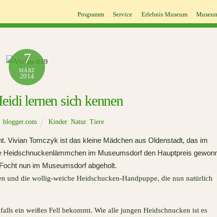
Programm
Service
Erlebnis Museum
Museum
7
MÄRZ
2014
eidi lernen sich kennen
blogger.com
Kinder
,
Natur
,
Tiere
t. Vivian
Tomczyk
ist das kleine Mädchen aus Oldenstadt, das im
e Heidschnuckenlämmchen im Museumsdorf den Hauptpreis gewon
a Focht nun im Museumsdorf abgeholt.
en und die wollig-weiche Heidschucken-Handpuppe, die nun natürlich
alls ein weißes Fell bekommt. Wie alle jungen Heidschnucken ist es