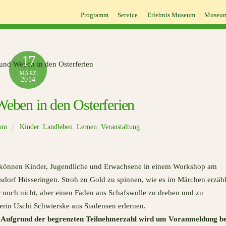
Programm
Service
Erlebnis Museum
Museum
17
MÄRZ
2014
eben in den Osterferien
com
Kinder
,
Landleben
,
Lernen
,
Veranstaltung
 können Kinder, Jugendliche und Erwachsene in einem Workshop am
sdorf Hösseringen. Stroh zu Gold zu spinnen, wie es im Märchen erzähl
r noch nicht, aber einen Faden aus Schafswolle zu drehen und zu
erin Uschi Schwierske aus Stadensen erlernen.
.
Aufgrund der begrenzten Teilnehmerzahl wird um Voranmeldung be