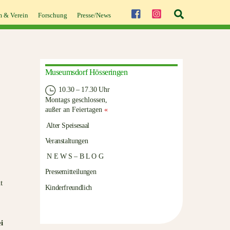
Suche
 & Verein
Forschung
Presse/News
Museumsdorf Hösseringen
10.30 – 17.30 Uhr
Montags geschlossen,
außer an Feiertagen
«
Alter Speisesaal
Veranstaltungen
N E W S – B L O G
Pressemitteilungen
t
Kinderfreundlich
i