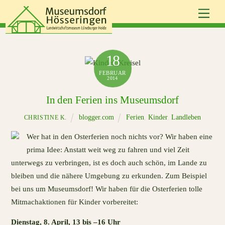
Skip
Men
to
content
18
FEBRUAR
2014
In den Ferien ins Museumsdorf
blogger.com
Ferien
,
Kinder
,
Landleben
CHRISTINE K.
Wer hat in den Osterferien noch nichts vor? Wir haben eine
prima Idee: Anstatt weit weg zu fahren und viel Zeit
unterwegs zu verbringen, ist es doch auch schön, im Lande zu
bleiben und die nähere Umgebung zu erkunden. Zum Beispiel
bei uns um Museumsdorf! Wir haben für die Osterferien tolle
Mitmachaktionen für Kinder vorbereitet:
Dienstag, 8. April, 13 bis –16 Uhr