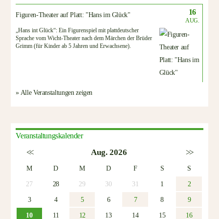
16
Figuren-Theater auf Platt: "Hans im Glück"
AUG.
„Hans int Glück“: Ein Figurenspiel mit plattdeutscher
Sprache vom Wicht-Theater nach dem Märchen der Brüder
Grimm (für Kinder ab 5 Jahren und Erwachsene).
» Alle Veranstaltungen zeigen
Veranstaltungskalender
<<
Aug. 2026
>>
M
D
M
D
F
S
S
27
28
29
30
31
1
2
3
4
5
6
7
8
9
10
11
12
13
14
15
16