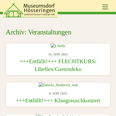
Skip
Men
to
content
Veranstaltungen
14. JUNI 2020
+++Entfällt!+++ FLECHTKURS:
Libellen/Gartendeko
6. JUNI 2020
+++Entfällt!+++ Klangrauschkonzert